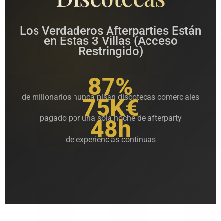
Los Verdaderos Afterparties Están
en Estas 3 Villas (Acceso
Restringido)
87%
de millonarios nunca pisan discotecas comerciales
75K€
pagado por una sola noche de afterparty
48h
de experiencias continuas